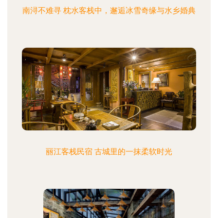
南浔不难寻 枕水客栈中，邂逅冰雪奇缘与水乡婚典
丽江客栈民宿 古城里的一抹柔软时光