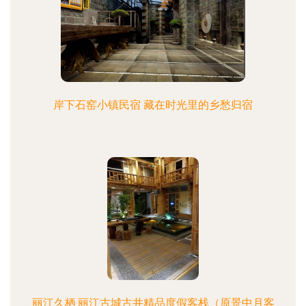
岸下石窑小镇民宿 藏在时光里的乡愁归宿
丽江久栖·丽江古城古井精品度假客栈（原景中月客