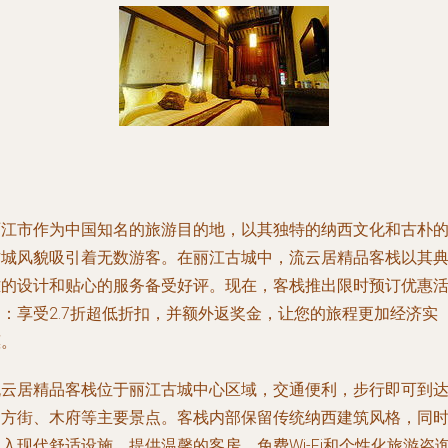
丽江市作为中国知名的旅游目的地，以其独特的纳西文化和古朴
古城风貌吸引着无数游客。在丽江古城中，流云居精品客栈以其
雅的设计和贴心的服务备受好评。现在，客栈推出限时预订优惠
动：享受2.7折超低折扣，并额外返奖金，让您的旅程更加经济实
惠。
流云居精品客栈位于丽江古城中心区域，交通便利，步行即可到
四方街、木府等主要景点。客栈内部保留传统纳西建筑风格，同
入现代舒适设施，提供温馨的客房、免费Wi-Fi和个性化旅游咨