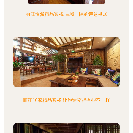
丽江怡然精品客栈 古城一隅的诗意栖居
丽江10家精品客栈 让旅途变得有些不一样