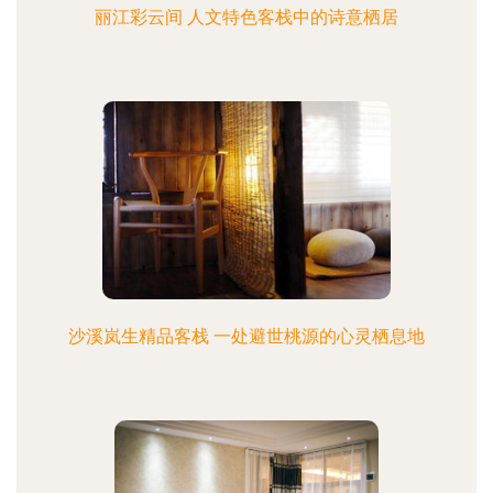
丽江彩云间 人文特色客栈中的诗意栖居
沙溪岚生精品客栈 一处避世桃源的心灵栖息地