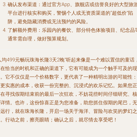
确认发布渠道
：通过官方App、旗舰店或信誉良好的大型旅
平台进行核实和购买，警惕个人或无资质渠道的“超低价”陷
阱，避免隐藏消费或无法预约的风险。
了解额外费用
：乐园内的餐饮、部分特色体验项目、纪念品
通常需自理，做好预算规划。
人均499元畅玩珠海长隆3天2晚”听起来像是一个难以置信的童话
但在恰当的时机和正确的渠道下，它有可能成为一个触手可及的
实。它不仅仅是一个价格数字，更代表了一种精明出游的可能性
用更实惠的成本，收获一份完整的、沉浸式的欢乐记忆。如果您
巧在寻找假期结束前的最后一次狂欢，不妨花些时间仔细研究、
实详情。也许，这份惊喜正是为您准备，助您抓住假期的尾巴，
需远行，就在珠海长隆，开启一场关于海洋、冒险与欢笑的梦幻
旅。行动之前，擦亮眼睛；确认之后，就尽情去享受吧！