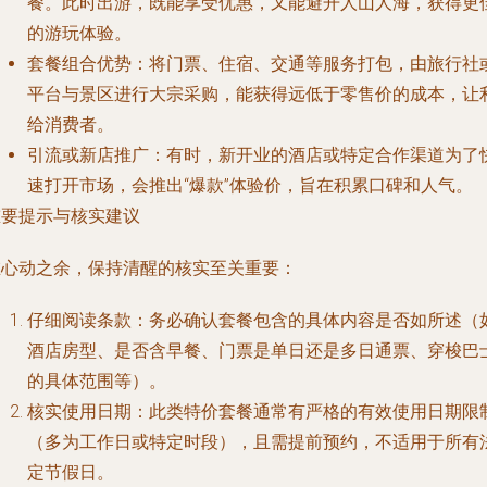
餐。此时出游，既能享受优惠，又能避开人山人海，获得更
的游玩体验。
套餐组合优势
：将门票、住宿、交通等服务打包，由旅行社
平台与景区进行大宗采购，能获得远低于零售价的成本，让
给消费者。
引流或新店推广
：有时，新开业的酒店或特定合作渠道为了
速打开市场，会推出“爆款”体验价，旨在积累口碑和人气。
重要提示与核实建议
在心动之余，保持清醒的核实至关重要：
仔细阅读条款
：务必确认套餐包含的具体内容是否如所述（
酒店房型、是否含早餐、门票是单日还是多日通票、穿梭巴
的具体范围等）。
核实使用日期
：此类特价套餐通常有严格的有效使用日期限
（多为工作日或特定时段），且需提前预约，不适用于所有
定节假日。