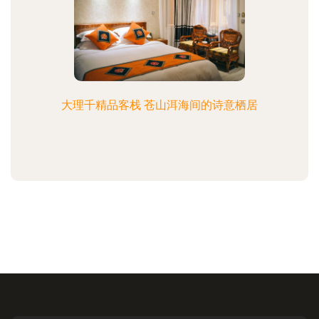
大理千精品客栈 苍山洱海间的诗意栖居