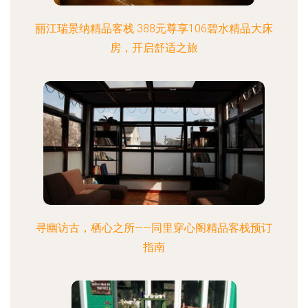
丽江瑞景纳精品客栈 388元尊享106碧水精品大床
房，开启舒适之旅
寻幽访古，栖心之所——同里穿心阁精品客栈预订
指南