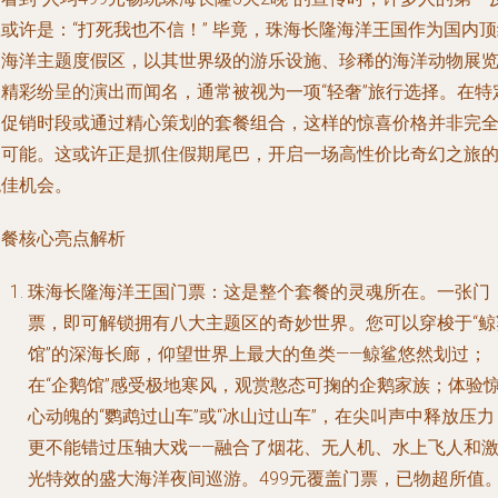
或许是：“打死我也不信！” 毕竟，珠海长隆海洋王国作为国内
的海洋主题度假区，以其世界级的游乐设施、珍稀的海洋动物展
和精彩纷呈的演出而闻名，通常被视为一项“轻奢”旅行选择。在特
的促销时段或通过精心策划的套餐组合，这样的惊喜价格并非完
不可能。这或许正是抓住假期尾巴，开启一场高性价比奇幻之旅
绝佳机会。
套餐核心亮点解析
珠海长隆海洋王国门票
：这是整个套餐的灵魂所在。一张门
票，即可解锁拥有八大主题区的奇妙世界。您可以穿梭于“鲸
馆”的深海长廊，仰望世界上最大的鱼类——鲸鲨悠然划过；
在“企鹅馆”感受极地寒风，观赏憨态可掬的企鹅家族；体验
心动魄的“鹦鹉过山车”或“冰山过山车”，在尖叫声中释放压力
更不能错过压轴大戏——融合了烟花、无人机、水上飞人和
光特效的盛大海洋夜间巡游。499元覆盖门票，已物超所值