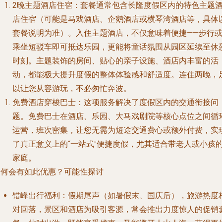
2晚主题酒店住宿
：套餐通常包含长隆度假区内的特色主题
店住宿（可能是马戏酒店、企鹅酒店或横琴湾酒店等，具体
套餐说明为准）。入住主题酒店，不仅意味着便捷——步行
乘坐短驳车即可抵达乐园，更能将童话氛围从园区延续至休
时刻。主题装饰的房间、贴心的亲子设施、酒店内丰富的活
动，都能极大提升度假的整体体验感和舒适度。连住两晚，
以让您从容游玩，不必匆忙奔波。
免费酒店穿梭巴士
：这项服务解决了度假区内的交通衔接问
题。免费巴士在酒店、乐园、大马戏剧院等核心点位之间循
运营，班次密集，让您无需为短途交通费心或额外付费，实
了真正意义上的“一站式”便捷度假，尤其适合带老人或小孩
家庭。
为何会有如此优惠？可能性探讨
错峰出行福利
：假期尾声（如暑假末、国庆后），旅游热度
对回落，景区和酒店为吸引客源，常会推出力度惊人的促销