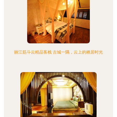
丽江筋斗云精品客栈 古城一隅，云上的栖居时光